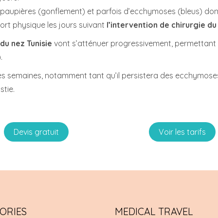
paupières (gonflement) et parfois d’ecchymoses (bleus) dont 
fort physique les jours suivant
l’intervention de chirurgie du
 du nez Tunisie
vont s’atténuer progressivement, permettant l
.
res semaines, notamment tant qu’il persistera des ecchymoses e
stie.
Devis gratuit
Voir les tarifs
ORIES
MEDICAL TRAVEL