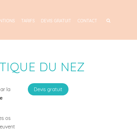
NTIONS
TARIFS
DEVIS GRATUIT
CONTACT
ÉTIQUE DU NEZ
ar la
Devis gratuit
ce
es os
euvent