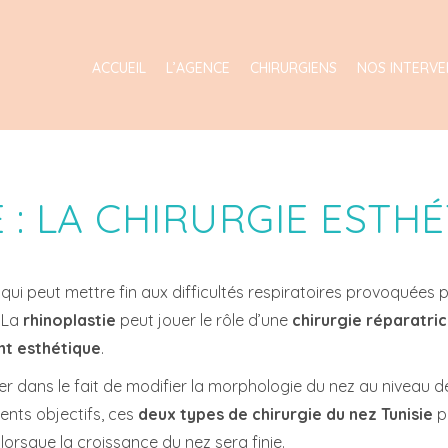
ACCUEIL
L’AGENCE
CHIRURGIENS
NOS INTERVE
 : LA CHIRURGIE ESTH
qui peut mettre fin aux difficultés respiratoires provoquées p
. La
rhinoplastie
peut jouer le rôle d’une
chirurgie réparatri
nt
esthétique
.
r dans le fait de modifier la morphologie du nez au niveau d
rents objectifs, ces
deux types de
chirurgie du nez Tunisie
p
lorsque la croissance du nez sera finie.